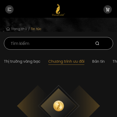
Trang chủ
/
Tin tức
Thị trường vàng bạc
Chương trình ưu đãi
Bản tin
Th