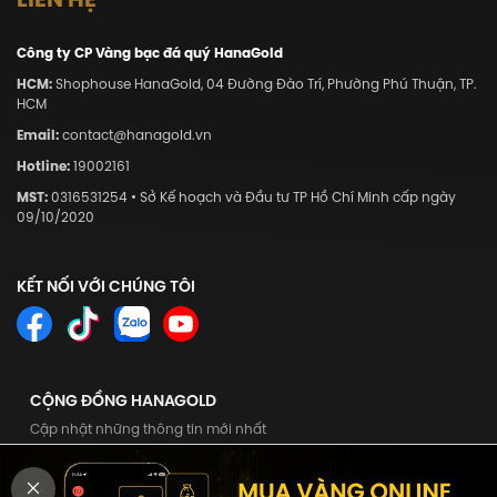
Công ty CP Vàng bạc đá quý HanaGold
HCM:
Shophouse HanaGold, 04 Đường Đào Trí, Phường Phú Thuận, TP.
HCM
Email:
contact@hanagold.vn
Hotline:
19002161
MST:
0316531254 • Sở Kế hoạch và Đầu tư TP Hồ Chí Minh cấp ngày
09/10/2020
KẾT NỐI VỚI CHÚNG TÔI
CỘNG ĐỒNG HANAGOLD
Cập nhật những thông tin mới nhất
Tham gia