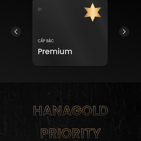
01
02
CẤP BẬC
CẤP BẬC
lite
Premium
Privile