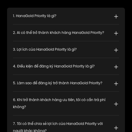
1
.
HanaGold Priority là gì?
2
.
Ai có thể trở thành khách hàng HanaGold Priority?
3
.
Lợi ích của HanaGold Priority là gì?
4
.
Điều kiện để đăng ký HanaGold Priority là gì?
5
.
Làm sao để đăng ký trở thành HanaGold Priority?
6
.
Khi trở thành khách hàng ưu tiên, tôi có cần trả phí
không?
7
.
Tôi có thể chia sẻ lợi ích của HanaGold Priority với
người khác không?