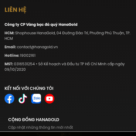
LIÊN HỆ
Công ty CP Vàng bạc đá quý HanaGold
HCM:
Shophouse HanaGold, 04 Đường Đào Trí, Phường Phú Thuận, TP.
HCM
Email:
contact@hanagold.vn
Hotline:
19002161
MST:
0316531254 • Sở Kế hoạch và Đầu tư TP Hồ Chí Minh cấp ngày
09/10/2020
KẾT NỐI VỚI CHÚNG TÔI
CỘNG ĐỒNG HANAGOLD
Cập nhật những thông tin mới nhất