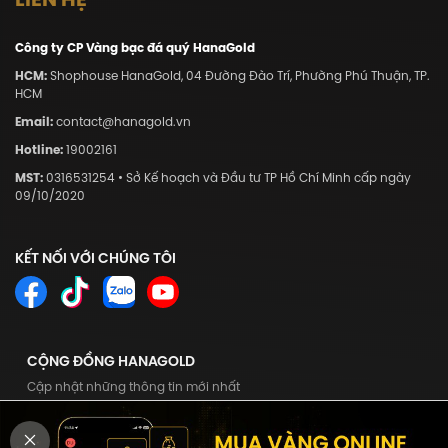
Công ty CP Vàng bạc đá quý HanaGold
HCM:
Shophouse HanaGold, 04 Đường Đào Trí, Phường Phú Thuận, TP.
HCM
Email:
contact@hanagold.vn
Hotline:
19002161
MST:
0316531254 • Sở Kế hoạch và Đầu tư TP Hồ Chí Minh cấp ngày
09/10/2020
KẾT NỐI VỚI CHÚNG TÔI
CỘNG ĐỒNG HANAGOLD
Cập nhật những thông tin mới nhất
Tham gia