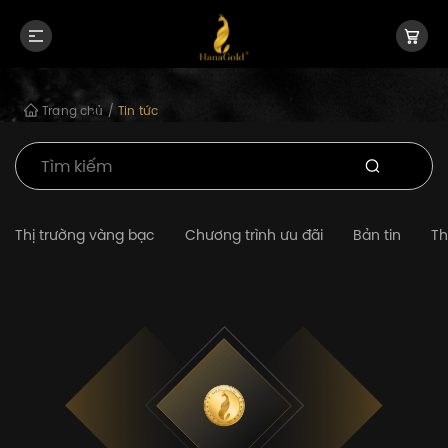
Trang chủ
/
Tin tức
Thị trường vàng bạc
Chương trình ưu đãi
Bản tin
Th