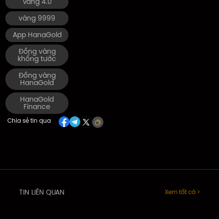
Vàng 4.0
vàng 9999
App HanaGold
Đồng vàng
khổng tước
Đồng vàng
HanaGold
HanaGold
Finance
Chia sẻ tin qua
TIN LIÊN QUAN
Xem tất cả >